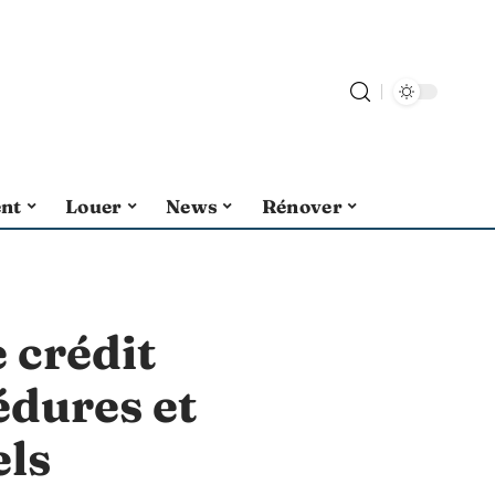
ent
Louer
News
Rénover
 crédit
édures et
els